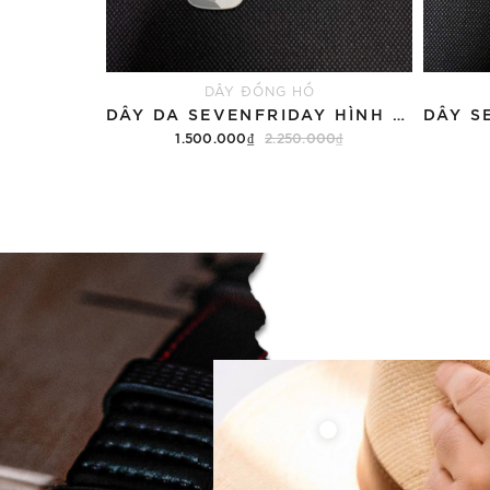
DÂY ĐỒNG HỒ
DÂY DA SEVENFRIDAY HÌNH GẤU TRÚC
1.500.000₫
2.250.000₫
Thêm vào giỏ hàng