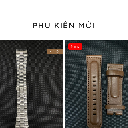
PHỤ KIỆN
MỚI
New
- 44%