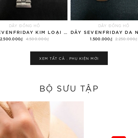
DÂY ĐỒNG HỒ
DÂY ĐỒNG HỒ
DÂY SEVENFRIDAY KIM LOẠI MÀU TRẮNG INOX
2.500.000₫
4.500.000₫
1.500.000₫
2.250.000₫
Thêm vào giỏ hàng
Thêm vào giỏ hàng
XEM TẤT CẢ .
PHỤ KIỆN
MỚI
BỘ SƯU TẬP