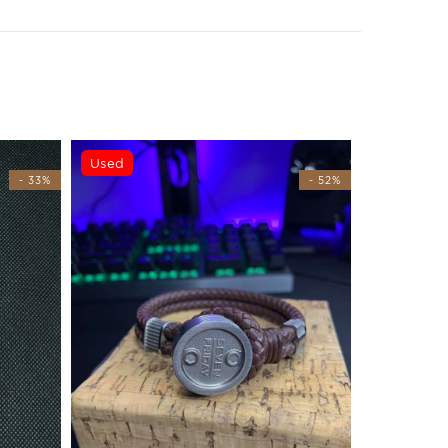
Used
- 33%
- 52%