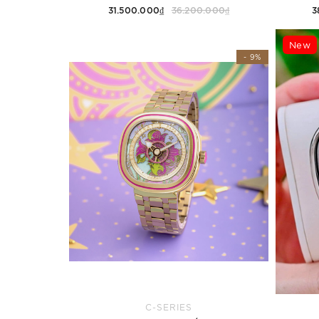
31.500.000₫
36.200.000₫
3
Thêm vào giỏ hàng
New
- 9%
C-SERIES