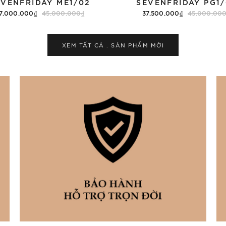
EVENFRIDAY ME1/02
SEVENFRIDAY PG1/
7.000.000₫
45.000.000₫
37.500.000₫
45.000.00
Thêm vào giỏ hàng
Thêm vào giỏ hàng
XEM TẤT CẢ . SẢN PHẨM
MỚI