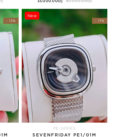
0₫
33.000.000₫
40.000.000₫
Thêm vào giỏ hàng
New
- 13%
- 17%
PE-SERIES
01M
SEVENFRIDAY PE1/01M