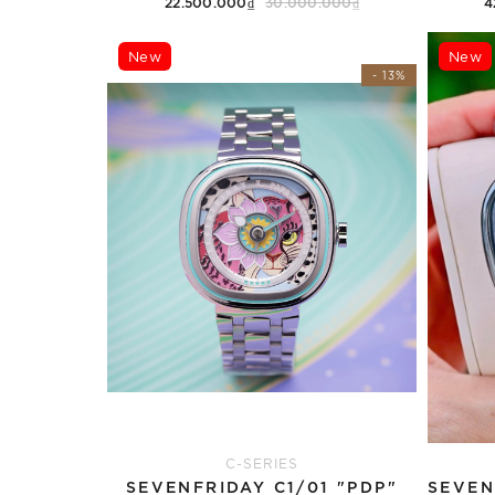
22.500.000₫
30.000.000₫
4
Thêm vào giỏ hàng
New
New
- 13%
C-SERIES
SEVENFRIDAY C1/01 "PDP"