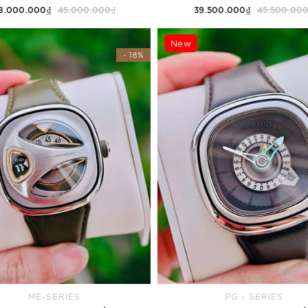
8.000.000₫
45.000.000₫
39.500.000₫
45.500.00
Thêm vào giỏ hàng
Thêm vào giỏ hàng
New
- 18%
ME-SERIES
PG - SERIES