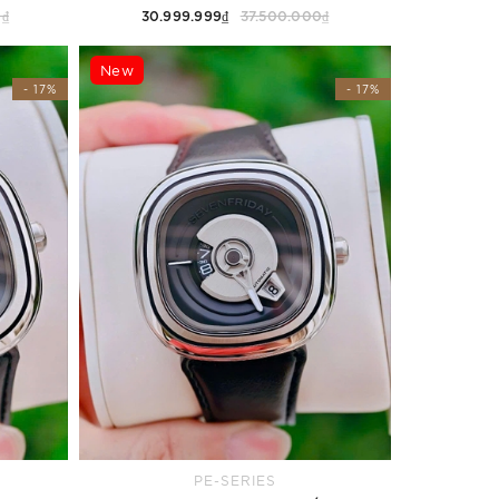
0₫
30.999.999₫
37.500.000₫
Thêm vào giỏ hàng
New
- 17%
- 17%
PE-SERIES