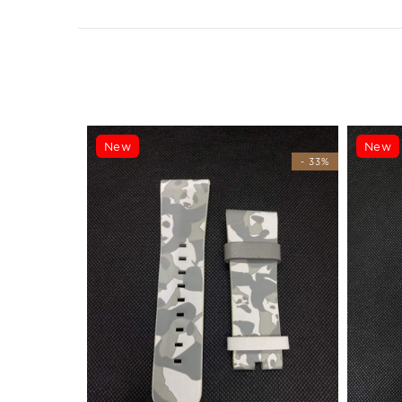
New
New
- 33%