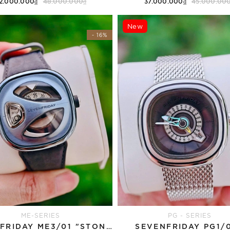
2.000.000₫
48.000.000₫
37.000.000₫
45.000.00
Thêm vào giỏ hàng
Thêm vào giỏ hàng
New
- 16%
ME-SERIES
PG - SERIES
SEVENFRIDAY ME3/01 "STONE BLUE"
SEVENFRIDAY PG1/