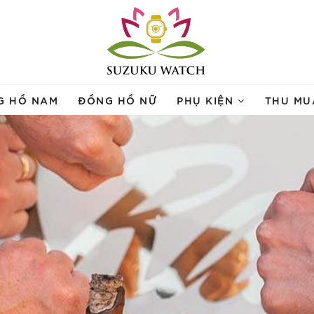
G HỒ NAM
ĐỒNG HỒ NỮ
PHỤ KIỆN
THU MU