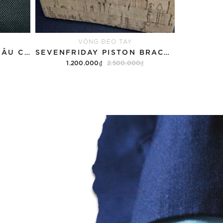
VÒNG ĐEO TAY
DÂY SEVENFRIDAY DA NÂU CHỈ NÂU M2B/01
SEVENFRIDAY PISTON BRACELET PST2-01
1.200.000₫
2.500.000₫
Thêm vào giỏ hàng