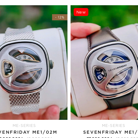
New
- 12%
ME-SERIES
ME-SERIES
VENFRIDAY ME1/02M
SEVENFRIDAY ME1/