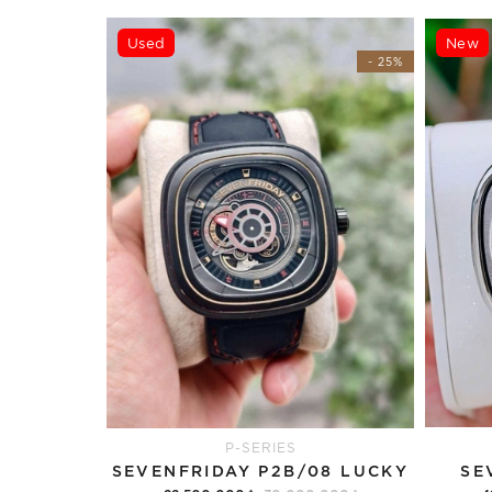
Used
New
- 25%
P-SERIES
SEVENFRIDAY P2B/08 LUCKY
SE