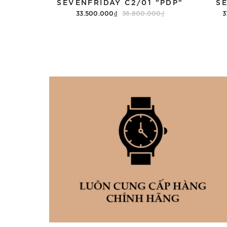
SEVENFRIDAY C2/01 "PDP"
S
33.500.000₫
36.800.000₫
3
Thêm vào giỏ hàng