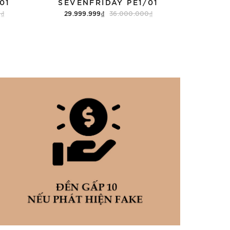
01
SEVENFRIDAY PE1/01
0₫
29.999.999₫
36.000.000₫
Thêm vào giỏ hàng