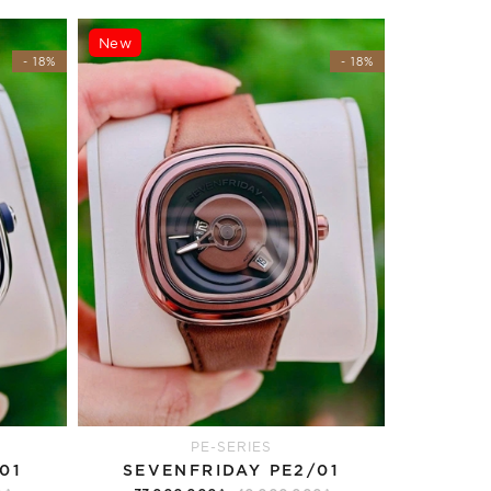
New
- 18%
- 18%
PE-SERIES
01
SEVENFRIDAY PE2/01